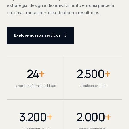
estratégia, design e desenvolvimento em uma parceria
próxima, transparente e orientada a resultados.
Explore nossos serviços
↓
24
+
2.500
+
anos transformando ideias
clientes atendidos
3.200
+
2.000
+
projetos entregues
hospedagens ativas