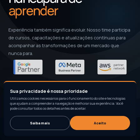
aprender
Experiência também significa evoluir. Nosso time participa
de cursos, capacitações e atualizações contínuas para
acompanhar as transformações de um mercado que
nunca para.
Sua privacidade é nossa prioridade
Utilizamos cookies necessários para o funcionamento do site e tecnologias
que ajudam a compreender a navegação e melhorar sua experiência. Você
pode consultar todos os detalhes antes de aceitar.
Saiba mais
Aceito
© 2026 WEBSIDE SERVIÇOS EMPRESARIAIS LTDA · SÃO CAETANO DO SUL ·
SP
LGPD
POLÍTICA DE PRIVACIDADE
POLÍTICA DE COOKIES