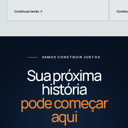
Continuar lendo ↗
Contin
VAMOS CONSTRUIR JUNTOS
Sua próxima
história
pode começar
aqui