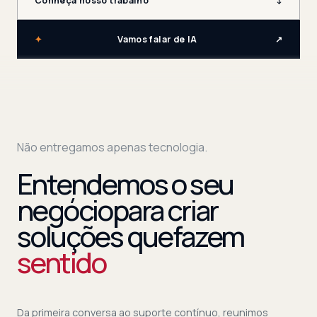
Conheça nosso trabalho
↓
✦
Vamos falar de IA
↗
Não entregamos apenas tecnologia.
Entendemos o seu
negócio
para criar
soluções que
fazem
sentido
Da primeira conversa ao suporte contínuo, reunimos