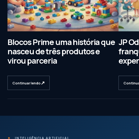
Blocos Prime uma história que
JP Od
nasceu de três produtos e
franq
virou parceria
exper
↗
Continuar lendo
Continua
✦
INTELIGÊNCIA ARTIFICIAL