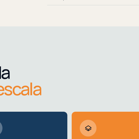
da
escala