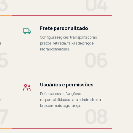
3
04
Frete personalizado
Configure regiões, transportadoras,
s
prazos, retirada, faixas de preço e
5
06
regras comerciais.
Usuários e permissões
Defina acessos, funções e
um
responsabilidades para administrar a
7
08
loja com mais segurança.