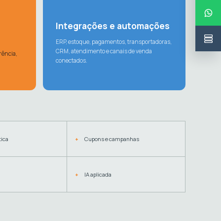
Integrações e automações
ERP, estoque, pagamentos, transportadoras,
CRM, atendimento e canais de venda
rência,
conectados.
tica
Cupons e campanhas
IA aplicada