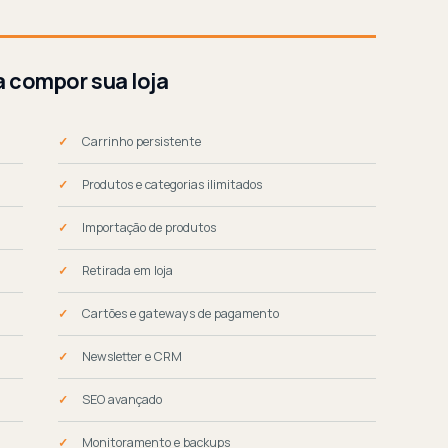
a compor sua loja
Carrinho persistente
Produtos e categorias ilimitados
Importação de produtos
Retirada em loja
Cartões e gateways de pagamento
Newsletter e CRM
SEO avançado
Monitoramento e backups