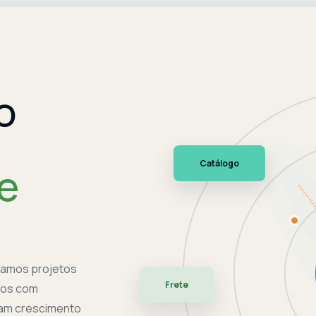
o
Catálogo
de
tamos projetos
Frete
mos com
cam crescimento