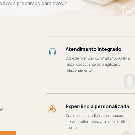
lável e preparado para evoluir.
Atendimento integrado
Conecte formulários, WhatsApp, CRM e
histórico do cliente para agilizar o
0
relacionamento.
Experiência personalizada
os
Crie vitrines, condições, conteúdos e
jornadas diferentes para cada perfil de
cliente.