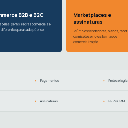
mmerce B2B e B2C
Marketplaces e
assinaturas
abelas, perfis, regras comerciais e
 diferentes para cada público.
Múltiplos vendedores, planos, recor
comissões e novas formas de
comercialização.
Pagamentos
Fretes e logís
Assinaturas
ERP e CRM