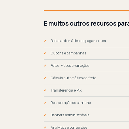
E muitos outros recursos par
Baixa automática de pagamentos
Cupons e campanhas
Fotos, vídeos e variações
Cálculo automático de frete
Transferência e PIX
Recuperação de carrinho
Banners administráveis
Analytics e conversões