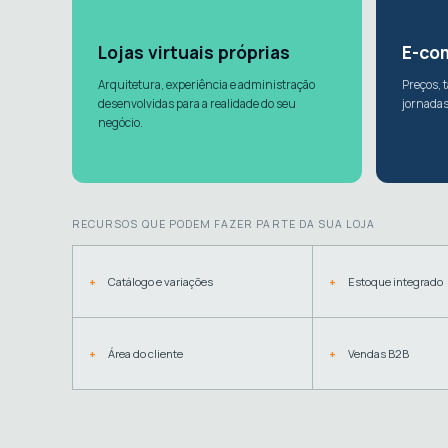
Lojas virtuais próprias
E-co
Arquitetura, experiência e administração
Preços, t
desenvolvidas para a realidade do seu
jornadas
negócio.
RECURSOS QUE PODEM FAZER PARTE DA SUA LOJA
Catálogo e variações
Estoque integrado
Área do cliente
Vendas B2B