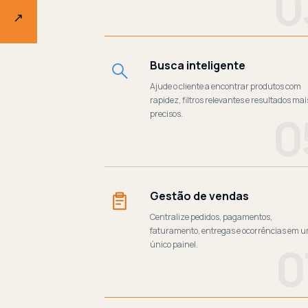
0
↗
Busca inteligente
Ajude o cliente a encontrar produtos com
rapidez, filtros relevantes e resultados mai
0
precisos.
Gestão de vendas
Centralize pedidos, pagamentos,
faturamento, entregas e ocorrências em 
0
único painel.