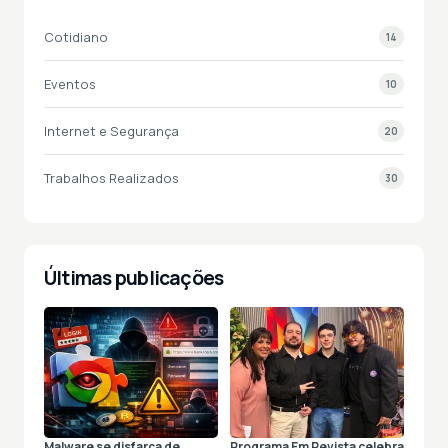
Cotidiano
14
Eventos
10
Internet e Segurança
20
Trabalhos Realizados
30
Últimas publicações
Malware se disfarça de
Programa Em Revista celebra