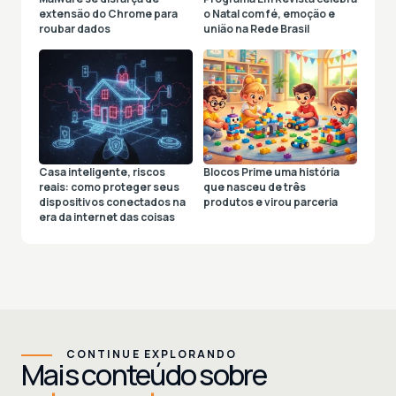
extensão do Chrome para
o Natal com fé, emoção e
roubar dados
união na Rede Brasil
Casa inteligente, riscos
Blocos Prime uma história
reais: como proteger seus
que nasceu de três
dispositivos conectados na
produtos e virou parceria
era da internet das coisas
CONTINUE EXPLORANDO
Mais conteúdo sobre