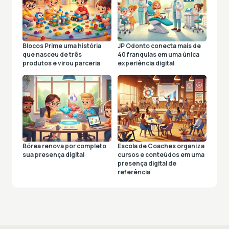
Blocos Prime uma história
JP Odonto conecta mais de
que nasceu de três
40 franquias em uma única
produtos e virou parceria
experiência digital
Bórea renova por completo
Escola de Coaches organiza
sua presença digital
cursos e conteúdos em uma
presença digital de
referência