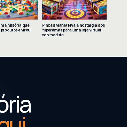
uma história que
Pinball Mania leva a nostalgia dos
 produtos e virou
fliperamas para uma loja virtual
sob medida
ória
qui