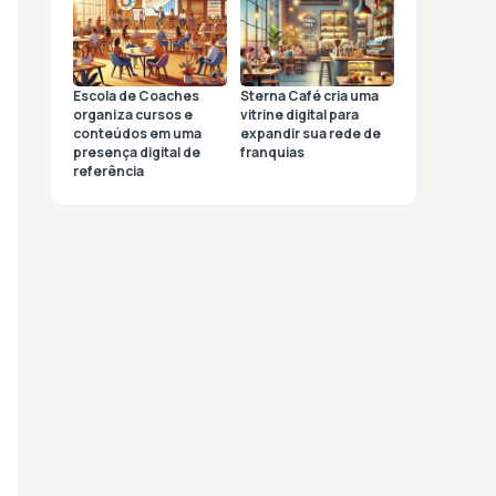
Escola de Coaches
Sterna Café cria uma
organiza cursos e
vitrine digital para
conteúdos em uma
expandir sua rede de
presença digital de
franquias
referência