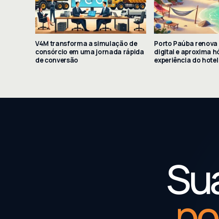
V4M transforma a simulação de
Porto Paúba renova
consórcio em uma jornada rápida
digital e aproxima 
de conversão
experiência do hotel
Sua
po