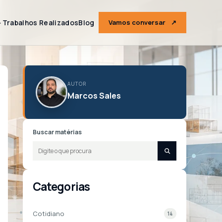
＋
Trabalhos Realizados
Blog
Vamos conversar
↗
AUTOR
Marcos Sales
Buscar matérias
Categorias
Cotidiano
14