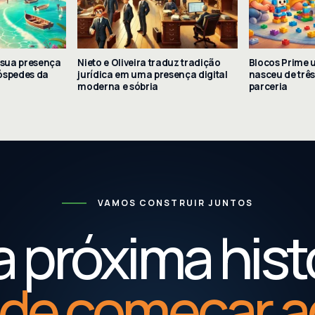
 sua presença
Nieto e Oliveira traduz tradição
Blocos Prime 
hóspedes da
jurídica em uma presença digital
nasceu de três
moderna e sóbria
parceria
VAMOS CONSTRUIR JUNTOS
 próxima hist
de começar a