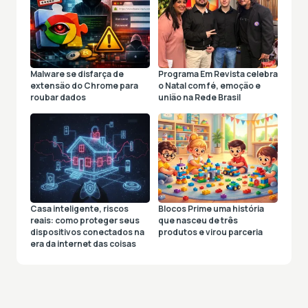
Malware se disfarça de
Programa Em Revista celebra
extensão do Chrome para
o Natal com fé, emoção e
roubar dados
união na Rede Brasil
Casa inteligente, riscos
Blocos Prime uma história
reais: como proteger seus
que nasceu de três
dispositivos conectados na
produtos e virou parceria
era da internet das coisas