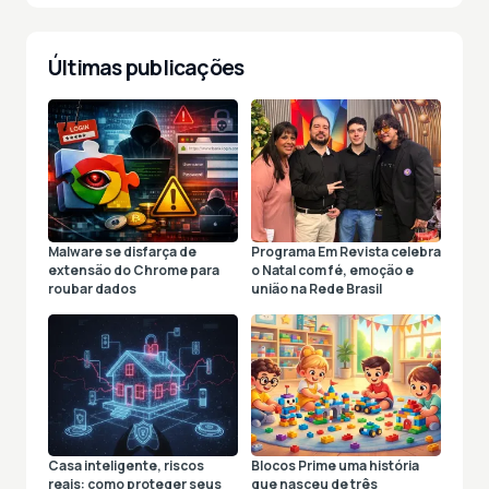
Últimas publicações
Malware se disfarça de
Programa Em Revista celebra
extensão do Chrome para
o Natal com fé, emoção e
roubar dados
união na Rede Brasil
Casa inteligente, riscos
Blocos Prime uma história
reais: como proteger seus
que nasceu de três