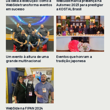
Da ideia à execução: como a
WebSide marca presença na
WebSide transforma eventos
Automec 2023 para prestigiar
em sucesso
a KOSTAL Brasil
Um evento à altura de uma
Eventos que honram a
grande multinacional
tradição japonesa
WebSide na FIPAN 2024