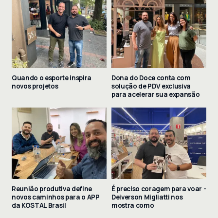
Quando o esporte inspira
Dona do Doce conta com
novos projetos
solução de PDV exclusiva
para acelerar sua expansão
Reunião produtiva define
É preciso coragem para voar -
novos caminhos para o APP
Deiverson Migliatti nos
da KOSTAL Brasil
mostra como