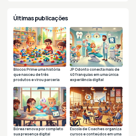
Últimas publicações
Blocos Prime uma história
JP Odonto conecta mais de
que nasceu de três
40 franquias em uma única
produtos e virou parceria
experiência digital
Bórea renova por completo
Escola de Coaches organiza
sua presença digital
cursos e conteúdos em uma