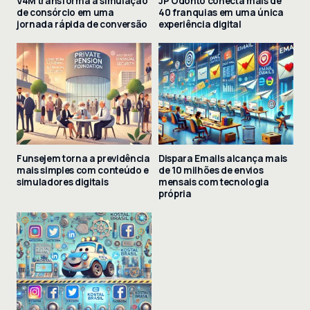
V4M transforma a simulação
JP Odonto conecta mais de
de consórcio em uma
40 franquias em uma única
jornada rápida de conversão
experiência digital
Funsejem torna a previdência
Dispara Emails alcança mais
mais simples com conteúdo e
de 10 milhões de envios
simuladores digitais
mensais com tecnologia
própria