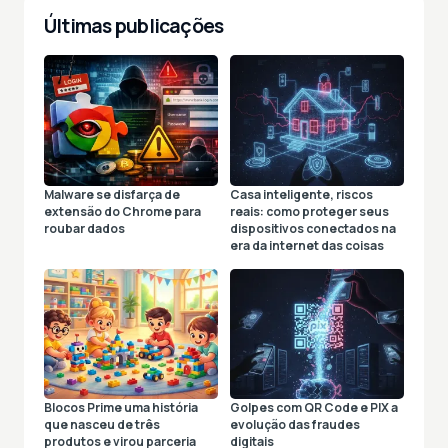
Últimas publicações
Malware se disfarça de
Casa inteligente, riscos
extensão do Chrome para
reais: como proteger seus
roubar dados
dispositivos conectados na
era da internet das coisas
Blocos Prime uma história
Golpes com QR Code e PIX a
que nasceu de três
evolução das fraudes
produtos e virou parceria
digitais