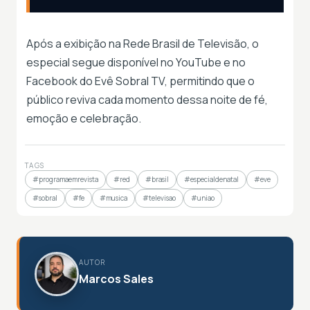
Após a exibição na Rede Brasil de Televisão, o
especial segue disponível no YouTube e no
Facebook do Evê Sobral TV, permitindo que o
público reviva cada momento dessa noite de fé,
emoção e celebração.
TAGS
#programaemrevista
#red
#brasil
#especialdenatal
#eve
#sobral
#fe
#musica
#televisao
#uniao
AUTOR
Marcos Sales