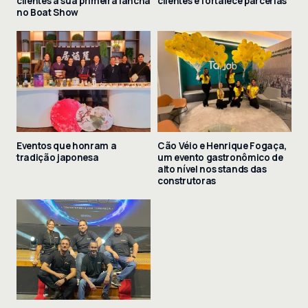
clientes à sua primeira lancha
clientes e fortalece parcerias
no Boat Show
Eventos que honram a
Cão Véio e Henrique Fogaça,
tradição japonesa
um evento gastronômico de
alto nível nos stands das
construtoras