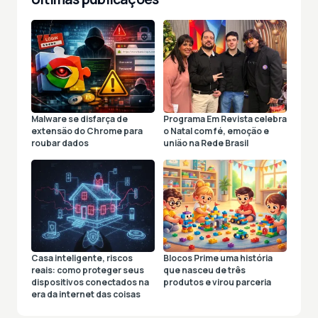
Malware se disfarça de
Programa Em Revista celebra
extensão do Chrome para
o Natal com fé, emoção e
roubar dados
união na Rede Brasil
Casa inteligente, riscos
Blocos Prime uma história
reais: como proteger seus
que nasceu de três
dispositivos conectados na
produtos e virou parceria
era da internet das coisas