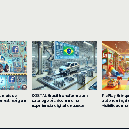
e mais de
KOSTAL Brasil transforma um
PicPlay Brinq
m estratégia e
catálogo técnico em uma
autonomia, d
experiência digital de busca
visibilidade n