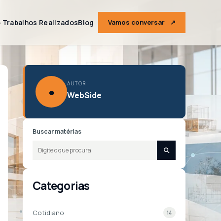
＋
Trabalhos Realizados
Blog
Vamos conversar
↗
AUTOR
●
WebSide
Buscar matérias
Categorias
Cotidiano
14