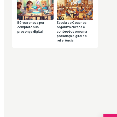
Bórea renova por
Escola de Coaches
completo sua
organiza cursos e
presença digital
conteúdos em uma
presença digital de
referência