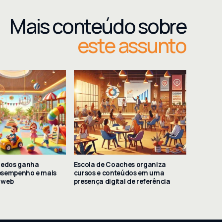
Mais conteúdo sobre
este assunto
uedos ganha
Escola de Coaches organiza
esempenho e mais
cursos e conteúdos em uma
a web
presença digital de referência