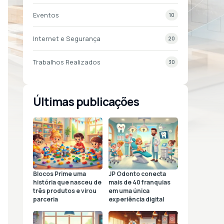
Eventos
10
Internet e Segurança
20
Trabalhos Realizados
30
Últimas publicações
Blocos Prime uma
JP Odonto conecta
história que nasceu de
mais de 40 franquias
três produtos e virou
em uma única
parceria
experiência digital