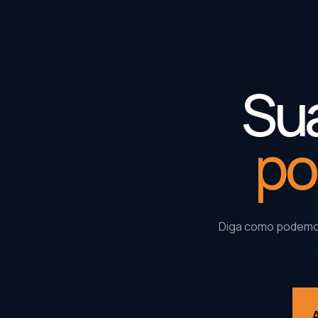
Sua
po
Diga como podemos