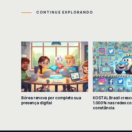
CONTINUE EXPLORANDO
Bórea renova por completo sua
KOSTAL Brasil cresc
presença digital
1.000% nas redes co
constância