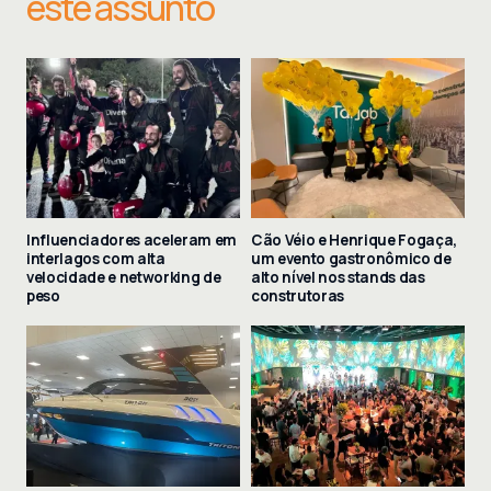
este assunto
Influenciadores aceleram em
Cão Véio e Henrique Fogaça,
interlagos com alta
um evento gastronômico de
velocidade e networking de
alto nível nos stands das
peso
construtoras