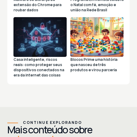
extensão do Chrome para
o Natal com fé, emoção e
roubar dados
união na Rede Brasil
Casa inteligente, riscos
Blocos Prime uma história
reais: como proteger seus
que nasceu de três
dispositivos conectados na
produtos e virou parceria
era da internet das coisas
CONTINUE EXPLORANDO
Mais conteúdo sobre