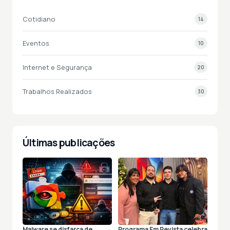
Cotidiano
14
Eventos
10
Internet e Segurança
20
Trabalhos Realizados
30
Últimas publicações
Malware se disfarça de
Programa Em Revista celebra